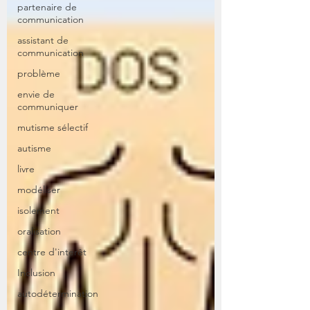
partenaire de
communication
assistant de
communication
problème
envie de
communiquer
mutisme sélectif
autisme
livre
modéliser
isolement
oralisation
centre d'interêt
Inclusion
autodétermination