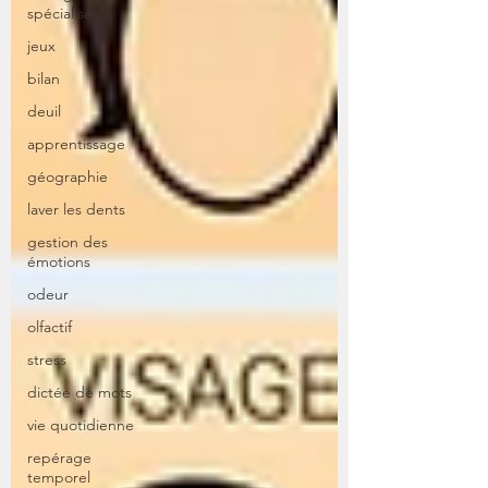
spécialisé
jeux
bilan
deuil
apprentissage
géographie
laver les dents
gestion des
émotions
odeur
olfactif
stress
dictée de mots
vie quotidienne
repérage
temporel