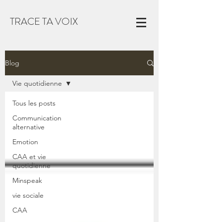
TRACE TA VOIX
Blog
Vie quotidienne
Tous les posts
Communication
alternative
Emotion
CAA et vie
quotidienne
Minspeak
vie sociale
CAA