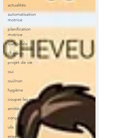
actualités
automatisation
motrice
planification
motrice
Vie sociale
chanson
projet de vie
oui
oui/non
hygiène
couper les ongles
amitié
conjugaison
ulis
enseignement