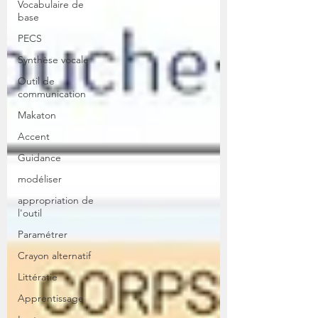
Vocabulaire de
base
PECS
Synthèse vocale
Outil de
communication
Makaton
Accent
Guidance
modéliser
appropriation de
l'outil
Paramétrer
Crayon alternatif
Littératie
Apprentissage