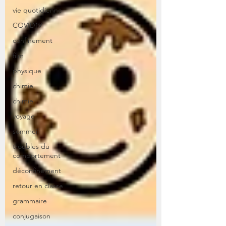
vie quotidienne
COVID19
confinement
film
physique
chimie
chimie
voyage
sommeil
troubles du
comportement
déconfinement
retour en classe
grammaire
conjugaison