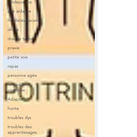
adolescence
pair aidance
habiletés sociales
droits
double tache
praxie
petite voix
repas
personne agée
remédiation
cognitive
Adaptation
honte
troubles dys
troubles des
apprentissages