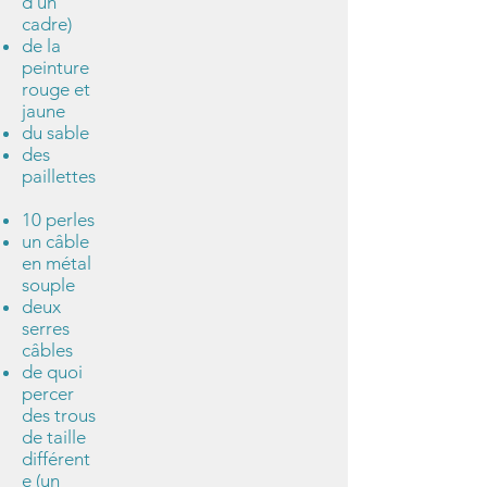
d'un
cadre)
de la
peinture
rouge et
jaune
du sable
des
paillettes
10 perles
un câble
en métal
souple
deux
serres
câbles
de quoi
percer
des trous
de taille
différent
e (un