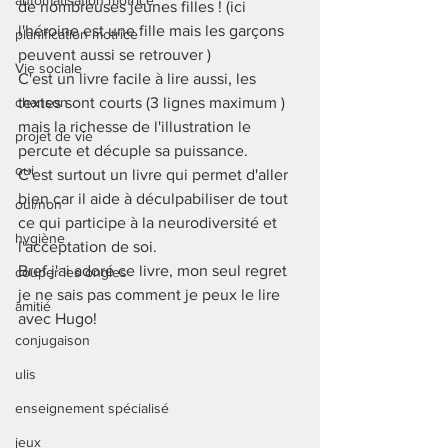
automatisation motrice
de nombreuses jeunes filles ! (ici 
l'héroine est une fille mais les garçons 
planification motrice
peuvent aussi se retrouver ) 
Vie sociale
C'est un livre facile à lire aussi, les 
chanson
textes sont courts (3 lignes maximum ) 
mais la richesse de l'illustration le 
projet de vie
percute et décuple sa puissance. 
oui
C'est surtout un livre qui permet d'aller 
bien car il aide à déculpabiliser de tout 
oui/non
ce qui participe à la neurodiversité et 
hygiène
l'acceptation de soi. 
Bref j'ai adoré ce livre, mon seul regret 
couper les ongles
je ne sais pas comment je peux le lire 
amitié
avec Hugo!  
conjugaison
ulis
enseignement spécialisé
jeux