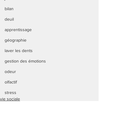
bilan
deuil
apprentissage
géographie
laver les dents
gestion des émotions
odeur
olfactif
stress
vie sociale
dictée de mots
Lecture
Vie quotidienne
vie quotidienne
repérage temporel
vie quotidienne