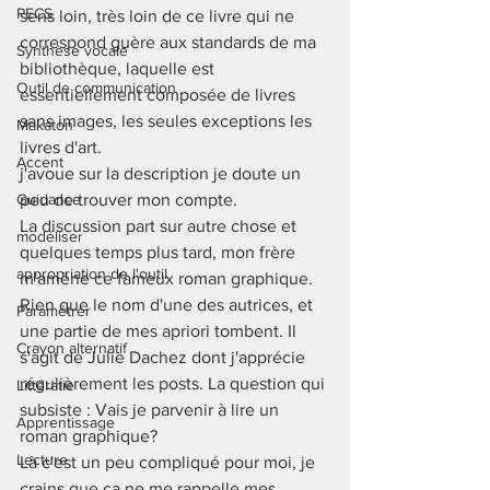
PECS
sens loin, très loin de ce livre qui ne 
correspond guère aux standards de ma 
Synthèse vocale
bibliothèque, laquelle est 
Outil de communication
essentiellement composée de livres 
sans images, les seules exceptions les 
Makaton
livres d'art. 
Accent
j'avoue sur la description je doute un 
Guidance
peu de trouver mon compte. 
La discussion part sur autre chose et 
modéliser
quelques temps plus tard, mon frère 
appropriation de l'outil
m'amène ce fameux roman graphique. 
Rien que le nom d'une des autrices, et 
Paramétrer
une partie de mes apriori tombent. Il 
Crayon alternatif
s'agit de Julie Dachez dont j'apprécie  
régulièrement les posts. La question qui 
Littératie
subsiste : Vais je parvenir à lire un 
Apprentissage
roman graphique? 
Lecture
Là c'est un peu compliqué pour moi, je 
crains que ça ne me rappelle mes 