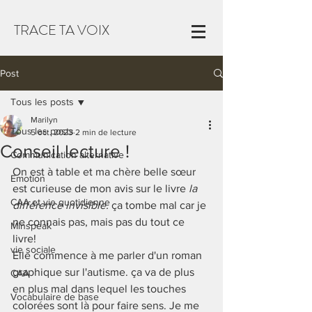
TRACE TA VOIX
Post
Tous les posts
Marilyn
Tous les posts
5 oct. 2023
2 min de lecture
Conseil lecture !
Communication alternative
On est à table et ma chère belle sœur 
Emotion
est curieuse de mon avis sur le livre 
la 
CAA et vie quotidienne
différence invisible. 
ça tombe mal car je 
ne connais pas, mais pas du tout ce 
Minspeak
livre!
vie sociale
Elle commence à me parler d'un roman 
graphique sur l'autisme. ça va de plus 
CAA
en plus mal dans lequel les touches 
Vocabulaire de base
colorées sont là pour faire sens. Je me 