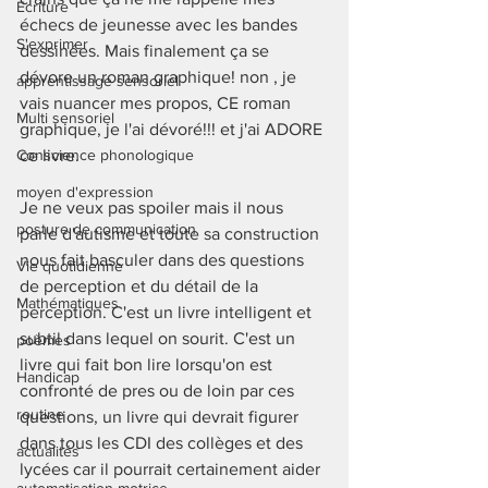
Ecriture
échecs de jeunesse avec les bandes 
S'exprimer
dessinées. Mais finalement ça se 
dévore un roman graphique! non , je 
apprentissage sensoriel
vais nuancer mes propos, CE roman 
Multi sensoriel
graphique, je l'ai dévoré!!! et j'ai ADORE 
Conscience phonologique
ce livre. 
moyen d'expression
Je ne veux pas spoiler mais il nous 
posture de communication
parle d'autisme et toute sa construction 
nous fait basculer dans des questions 
Vie quotidienne
de perception et du détail de la 
Mathématiques
perception. C'est un livre intelligent et 
subtil dans lequel on sourit. C'est un 
poèmes
livre qui fait bon lire lorsqu'on est 
Handicap
confronté de pres ou de loin par ces 
routine
questions, un livre qui devrait figurer 
dans tous les CDI des collèges et des 
actualités
lycées car il pourrait certainement aider 