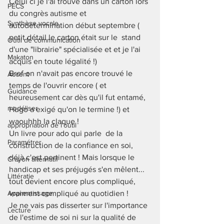
Celui ci je l'ai trouvé dans un carton lors 
PECS
du congrès autisme et 
Synthèse vocale
autodétermination début septembre ( 
petit détail le carton était sur le  stand 
Outil de communication
d'une "librairie" spécialisée et et je l'ai 
Makaton
acquis en toute légalité !) 
Bref on n'avait pas encore trouvé le 
Accent
temps de l'ouvrir encore ( et 
Guidance
heureusement car dès qu'il fut entamé, 
modéliser
Hugo a exigé qu'on le termine !) et 
waouhhh la claque ! 
appropriation de l'outil
Un livre pour ado qui parle  de la  
Paramétrer
construction de la confiance en soi, 
déjà c'est pertinent ! Mais lorsque le 
Crayon alternatif
handicap et ses préjugés s'en mêlent... 
Littératie
tout devient encore plus compliqué, 
Apprentissage
vraiment compliqué au quotidien ! 
Je ne vais pas disserter sur l'importance 
Lecture
de l'estime de soi ni sur la qualité de 