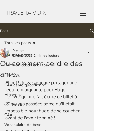
TRACE TA VOIX
Post
Tous les posts
Marilyn
Tous les posts
13 déc. 2023
2 min de lecture
Ou comment perdre des
Communication alternative
amis…
Emotion
Et oui ! Je vais encore partager une 
CAA et vie quotidienne
lecture marquante pour Hugo! 
Minspeak
Le livre qui me fait écrire ce billet à 
22heures passées parce qu'il était 
vie sociale
impossible pour hugo de se coucher 
CAA
avant de l'avoir terminé ! 
Vocabulaire de base