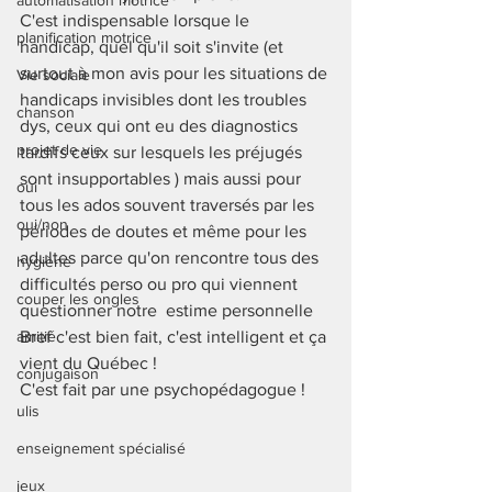
automatisation motrice
C'est indispensable lorsque le 
planification motrice
handicap, quel qu'il soit s'invite (et 
surtout à mon avis pour les situations de 
Vie sociale
handicaps invisibles dont les troubles 
chanson
dys, ceux qui ont eu des diagnostics 
projet de vie
tardifs ceux sur lesquels les préjugés 
sont insupportables ) mais aussi pour 
oui
tous les ados souvent traversés par les 
oui/non
périodes de doutes et même pour les 
adultes parce qu'on rencontre tous des 
hygiène
difficultés perso ou pro qui viennent 
couper les ongles
questionner notre  estime personnelle 
amitié
Bref c'est bien fait, c'est intelligent et ça 
vient du Québec ! 
conjugaison
C'est fait par une psychopédagogue ! 
ulis
enseignement spécialisé
jeux