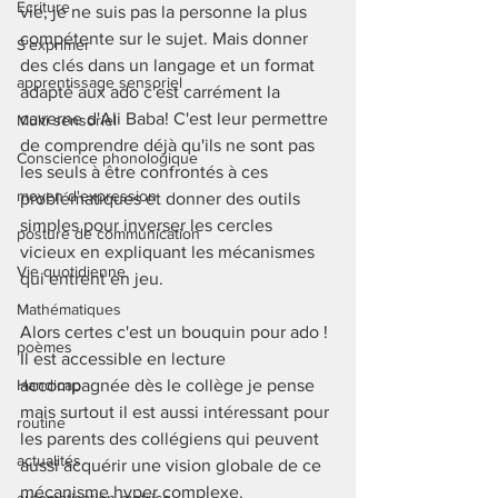
Ecriture
vie, je ne suis pas la personne la plus 
compétente sur le sujet. Mais donner 
S'exprimer
des clés dans un langage et un format 
apprentissage sensoriel
adapté aux ado c'est carrément la 
caverne d'Ali Baba! C'est leur permettre 
Multi sensoriel
de comprendre déjà qu'ils ne sont pas 
Conscience phonologique
les seuls à être confrontés à ces 
moyen d'expression
problématiques et donner des outils 
simples pour inverser les cercles 
posture de communication
vicieux en expliquant les mécanismes 
Vie quotidienne
qui entrent en jeu. 
Mathématiques
Alors certes c'est un bouquin pour ado ! 
poèmes
Il est accessible en lecture 
Handicap
accompagnée dès le collège je pense 
mais surtout il est aussi intéressant pour 
routine
les parents des collégiens qui peuvent 
actualités
aussi acquérir une vision globale de ce  
mécanisme hyper complexe. 