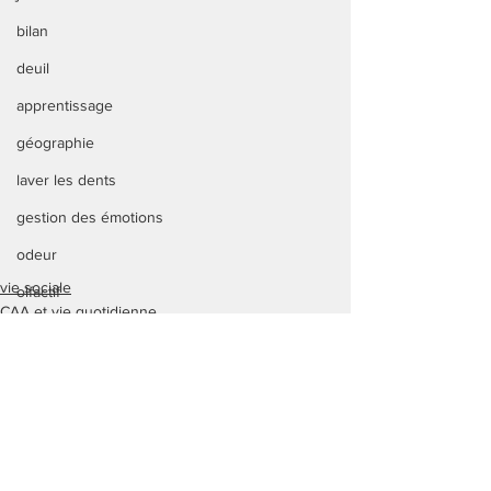
bilan
deuil
apprentissage
géographie
laver les dents
gestion des émotions
odeur
vie sociale
olfactif
CAA et vie quotidienne
stress
Apprentissage
dictée de mots
vie quotidienne
repérage temporel
vie quotidienne