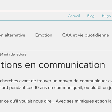
Accueil
Blog
Hugo 
 alternative
Emotion
CAA et vie quotidienne
8
abulaire de base
1 min de lecture
PECS
Synthèse vocale
ations en communication
Makaton
Accent
Guidance
modéliser
 recherches avant de trouver un moyen de communiquer av
ccord pendant ces 10 ans on communiquait, ou plutôt on jo
Paramétrer
Crayon alternatif
Littératie
Appr
r ce qu'il voulait nous dire... Avec ses mimiques et son l