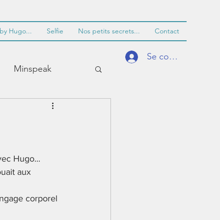
by Hugo...
Selfie
Nos petits secrets...
Contact
Se connecter
Minspeak
ec Hugo... 
uait aux 
entissage
angage corporel 