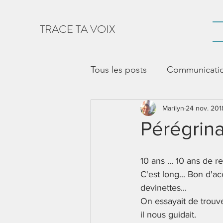
TRACE TA VOIX
Tous les posts
Communication
vie sociale
Marilyn
CAA
24 nov. 201
Voc
Pérégrin
Outil de communication
10 ans ... 10 ans de
C'est long... Bon d'a
devinettes... 
appropriation de l'outil
On essayait de trouve
il nous guidait. 