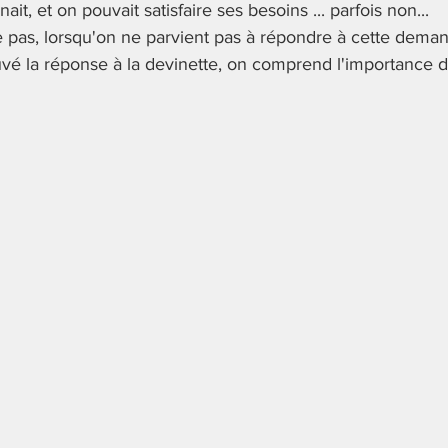
it, et on pouvait satisfaire ses besoins ... parfois non... 
exprimer
apprentissage sensoriel
Multi sensoriel
ve pas, lorsqu'on ne parvient pas à répondre à cette deman
uvé la réponse à la devinette, on comprend l'importance d
moyen d'expression
posture de communication
s