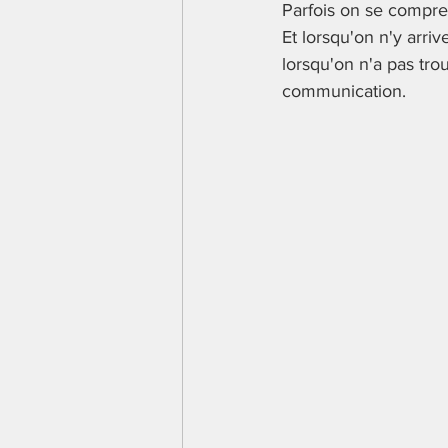
Parfois on se comprena
Lecture
Ecriture
S'
Et lorsqu'on n'y arri
lorsqu'on n'a pas tro
Conscience phonologique
communication.
Mathématiques
poème