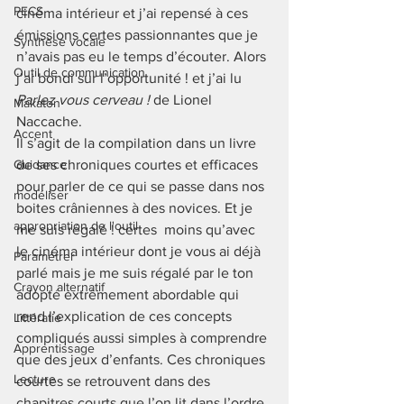
PECS
cinéma intérieur et j’ai repensé à ces 
émissions certes passionnantes que je 
Synthèse vocale
n’avais pas eu le temps d’écouter. Alors 
Outil de communication
j’ai bondi sur l’opportunité ! et j’ai lu 
Parlez vous cerveau ! 
de
Lionel 
Makaton
Naccache. 
Accent
Il s’agit de la compilation dans un livre 
Guidance
de ses chroniques courtes et efficaces 
pour parler de ce qui se passe dans nos 
modéliser
boites crâniennes à des novices. Et je 
appropriation de l'outil
me suis régalé ! certes  moins qu’avec 
le cinéma intérieur dont je vous ai déjà 
Paramétrer
parlé mais je me suis régalé par le ton 
Crayon alternatif
adopté extrêmement abordable qui 
rend l’explication de ces concepts 
Littératie
compliqués aussi simples à comprendre 
Apprentissage
que des jeux d’enfants. Ces chroniques 
Lecture
courtes se retrouvent dans des 
chapitres courts que l’on lit dans l’ordre, 