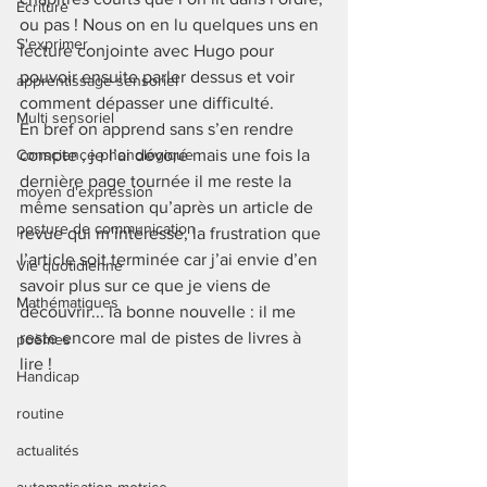
Ecriture
ou pas ! Nous on en lu quelques uns en 
S'exprimer
lecture conjointe avec Hugo pour 
pouvoir ensuite parler dessus et voir 
apprentissage sensoriel
comment dépasser une difficulté. 
Multi sensoriel
En bref on apprend sans s’en rendre 
Conscience phonologique
compte , je l’ai dévoré mais une fois la 
dernière page tournée il me reste la 
moyen d'expression
même sensation qu’après un article de 
posture de communication
revue qui m’intéresse, la frustration que 
l’article soit terminée car j’ai envie d’en 
Vie quotidienne
savoir plus sur ce que je viens de 
Mathématiques
découvrir... la bonne nouvelle : il me 
reste encore mal de pistes de livres à 
poèmes
lire ! 
Handicap
routine
actualités