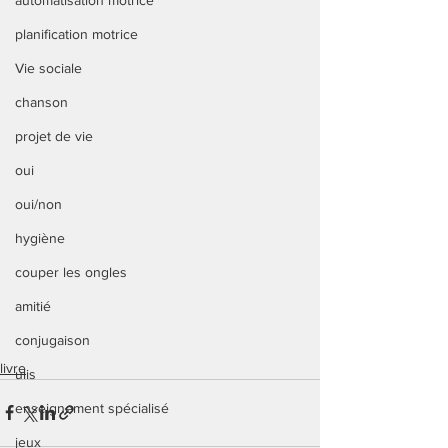
automatisation motrice
planification motrice
Vie sociale
chanson
projet de vie
oui
oui/non
hygiène
couper les ongles
amitié
conjugaison
livre
ulis
enseignement spécialisé
jeux