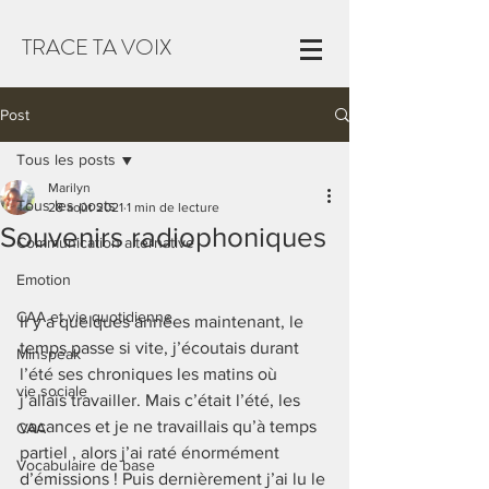
TRACE TA VOIX
Post
Tous les posts
Marilyn
Tous les posts
28 août 2021
1 min de lecture
Souvenirs radiophoniques
Communication alternative
Emotion
CAA et vie quotidienne
Il y a quelques années maintenant, le 
temps passe si vite, j’écoutais durant 
Minspeak
l’été ses chroniques les matins où 
vie sociale
j’allais travailler. Mais c’était l’été, les 
vacances et je ne travaillais qu’à temps 
CAA
partiel , alors j’ai raté énormément 
Vocabulaire de base
d’émissions ! Puis dernièrement j’ai lu le 