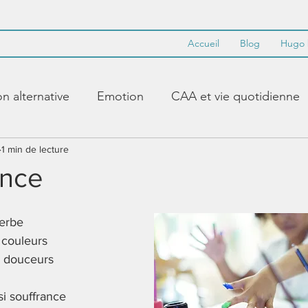
Accueil
Blog
Hugo 
 alternative
Emotion
CAA et vie quotidienne
abulaire de base
1 min de lecture
PECS
Synthèse vocale
ance
Makaton
Accent
Guidance
modéliser
erbe
couleurs
 douceurs
Paramétrer
Crayon alternatif
Littératie
Appr
i souffrance