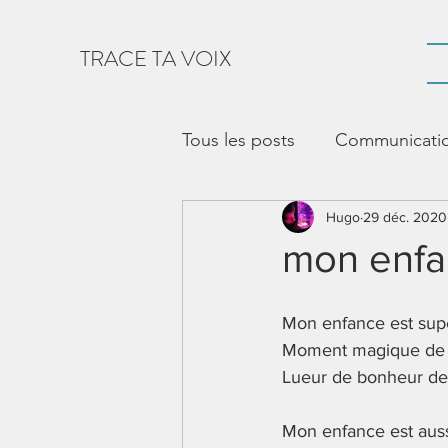
TRACE TA VOIX
Tous les posts
Communication
vie sociale
Hugo
CAA
29 déc. 2020
Voc
mon enf
Outil de communication
Mon enfance est sup
Moment magique de 
Lueur de bonheur de
appropriation de l'outil
Mon enfance est auss