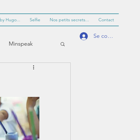
by Hugo...
Selfie
Nos petits secrets...
Contact
Se connecter
Minspeak
entissage