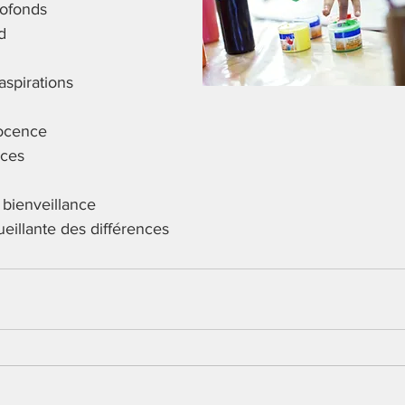
ofonds
exprimer
apprentissage sensoriel
Multi sensoriel
d 
moyen d'expression
posture de communication
spirations
ocence
s
nces
 bienveillance 
illante des différences