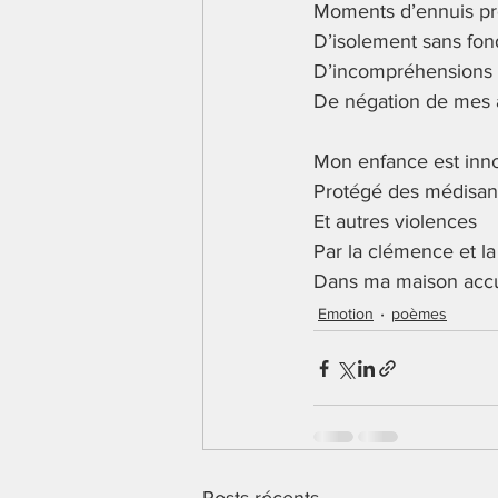
Moments d’ennuis pr
Lecture
Ecriture
S'
D’isolement sans fon
D’incompréhensions
Conscience phonologique
De négation de mes a
Mon enfance est inn
Mathématiques
poème
Protégé des médisa
Et autres violences
Par la clémence et la
Dans ma maison accue
Emotion
poèmes