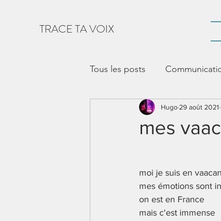
TRACE TA VOIX
Tous les posts
Communication
vie sociale
Hugo
CAA
29 août 2021
Voc
mes vaa
Outil de communication
moi je suis en vaaca
mes émotions sont i
appropriation de l'outil
on est en France 
mais c'est immense