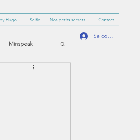
by Hugo...
Selfie
Nos petits secrets...
Contact
Se connecter
Minspeak
entissage