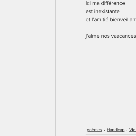
Ici ma différence 
Lecture
Ecriture
S'
est inexistante
et l'amitié bienveillan
Conscience phonologique
j'aime nos vaacances
Mathématiques
poème
poèmes
Handicap
Vie