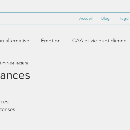
Accueil
Blog
Hugo 
 alternative
Emotion
CAA et vie quotidienne
abulaire de base
1 min de lecture
PECS
Synthèse vocale
cances
Makaton
Accent
Guidance
modéliser
nces
ntenses
Paramétrer
Crayon alternatif
Littératie
Appr