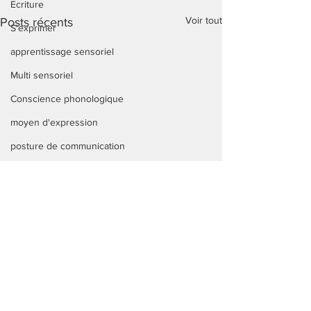
Ecriture
Voir tout
Posts récents
S'exprimer
apprentissage sensoriel
Multi sensoriel
Conscience phonologique
moyen d'expression
posture de communication
Vie quotidienne
Mathématiques
poèmes
Handicap
routine
actualités
Commentaires