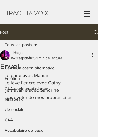
TRACE TA VOIX
Post
Tous les posts
Hugo
Tous les posts
29 sept. 2019
1 min de lecture
Envol
Communication alternative
je parle avec Maman
Emotion
je lève l'encre avec Cathy
CAA et vie quotidienne
je travaille avec Sandrine
pour voler de mes propres ailes
Minspeak
vie sociale
CAA
Vocabulaire de base