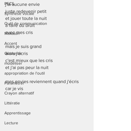
PECS
j'ai aucune envie
juste redevenir petit
Synthèse vocale
et jouer toute la nuit 
Outil de communication
à faire du bruit 
avec mes cris
Makaton
Accent
mais je suis grand
Guidance
alors j'écris 
c'est mieux que les cris
modéliser
et j'ai pas peur la nuit
appropriation de l'outil
mes envies reviennent quand j'écris 
Paramétrer
car je vis 
Crayon alternatif
Littératie
Apprentissage
Lecture