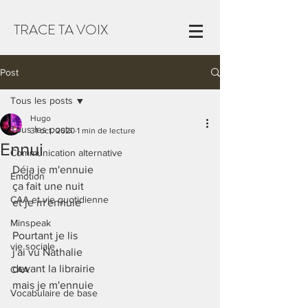
TRACE TA VOIX
Post
Tous les posts
Hugo
Tous les posts
31 oct. 2020
1 min de lecture
Ennui
Communication alternative
Déja je m'ennuie
Emotion
ça fait une nuit 
CAA et vie quotidienne
et je m'ennuie
Minspeak
Pourtant je lis
vie sociale
j'ai vu Nathalie
devant la librairie
CAA
mais je m'ennuie
Vocabulaire de base