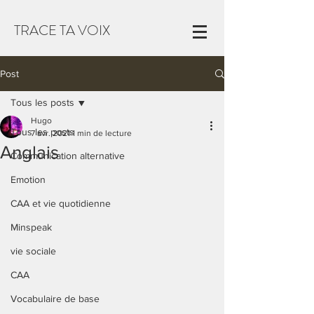
TRACE TA VOIX
Post
Tous les posts
Hugo
Tous les posts
7 avr. 2021
1 min de lecture
Anglais
Communication alternative
Emotion
CAA et vie quotidienne
Minspeak
vie sociale
CAA
Vocabulaire de base