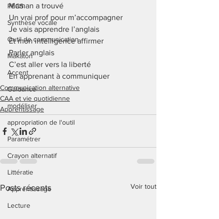
Maman a trouvé 
PECS
Un vrai prof pour m’accompagner
Synthèse vocale
Je vais apprendre l’anglais
Outil de communication
Et mon intelligence affirmer
Parler anglais
Makaton
C’est aller vers la liberté
Accent
En apprenant à communiquer
Communication alternative
Guidance
CAA et vie quotidienne
modéliser
Apprentissage
appropriation de l'outil
Paramétrer
Crayon alternatif
Littératie
Voir tout
Posts récents
Apprentissage
Lecture