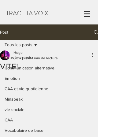
TRACE TA VOIX
Post
Tous les posts
Hugo
Tous les posts
6 avr. 2019
1 min de lecture
VITE!
Communication alternative
Emotion
CAA et vie quotidienne
Minspeak
vie sociale
CAA
Vocabulaire de base