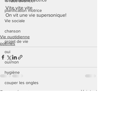
automatisation motrice
Il faut avancer
Vite vite vite
planification motrice
On vit une vie supersonique!
Vie sociale
chanson
Vie quotidienne
projet de vie
poèmes
oui
oui/non
hygiène
couper les ongles
Voir tout
Posts récents
amitié
conjugaison
ulis
enseignement spécialisé
jeux