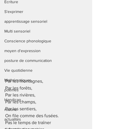
Ecriture
S'exprimer
apprentissage sensoriel
Multi sensoriel
Conscience phonologique
moyen d'expression
posture de communication
Vie quotidienne
Mathématiques
Par les montagnes,
Par les forêts,
poèmes
Par les rivières,
Handicap
Par les champs, 
Par les sentiers, 
routine
On file comme des fusées.
actualités
Pas le temps de traîner