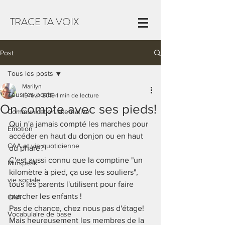
TRACE TA VOIX
Post
Tous les posts
Marilyn
Tous les posts
15 févr. 2019
1 min de lecture
On compte avec ses pieds!
Communication alternative
Qui n'a jamais compté les marches pour 
Emotion
accéder en haut du donjon ou en haut 
CAA et vie quotidienne
du phare? 
C'est aussi connu que la comptine "un 
Minspeak
kilomètre à pied, ça use les souliers", 
vie sociale
tous les parents l'utilisent pour faire 
marcher les enfants ! 
CAA
Pas de chance, chez nous pas d'étage! 
Vocabulaire de base
Mais heureusement les membres de la 