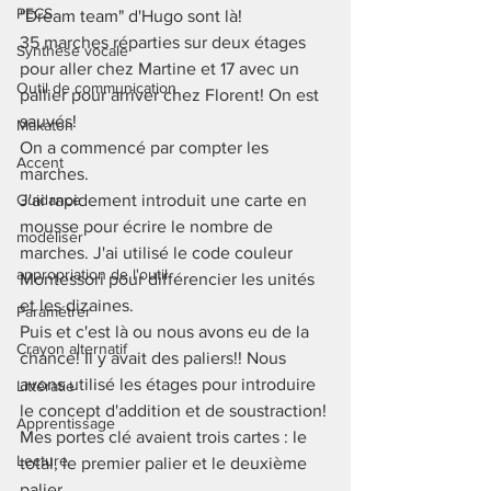
PECS
"Dream team" d'Hugo sont là! 
35 marches réparties sur deux étages 
Synthèse vocale
pour aller chez Martine et 17 avec un 
Outil de communication
pallier pour arriver chez Florent! On est 
sauvés!
Makaton
On a commencé par compter les 
Accent
marches. 
Guidance
J'ai rapidement introduit une carte en 
mousse pour écrire le nombre de 
modéliser
marches. J'ai utilisé le code couleur 
appropriation de l'outil
Montessori pour différencier les unités 
et les dizaines. 
Paramétrer
Puis et c'est là ou nous avons eu de la 
Crayon alternatif
chance! Il y avait des paliers!! Nous 
avons utilisé les étages pour introduire 
Littératie
le concept d'addition et de soustraction! 
Apprentissage
Mes portes clé avaient trois cartes : le 
Lecture
total, le premier palier et le deuxième 
palier. 