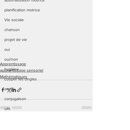
automatisation motrice
planification motrice
Vie sociale
chanson
projet de vie
oui
oui/non
Apprentissage
hygiène
apprentissage sensoriel
Mathématiques
couper les ongles
amitié
conjugaison
ulis
enseignement spécialisé
Voir tout
Posts récents
jeux