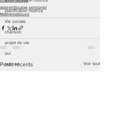
automatisation motrice
Apprentissage
apprentissage sensoriel
planification motrice
Mathématiques
Vie sociale
chanson
projet de vie
oui
Voir tout
Posts récents
oui/non
hygiène
couper les ongles
amitié
conjugaison
ulis
enseignement spécialisé
jeux