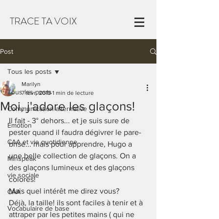
TRACE TA VOIX
Post
Tous les posts
Marilyn
Tous les posts
7 févr. 2019
1 min de lecture
Moi, j'adore les glaçons!
Communication alternative
Il fait - 3° dehors... et je suis sure de 
Emotion
pester quand il faudra dégivrer le pare-
CAA et vie quotidienne
brise... mais pour apprendre, Hugo a 
une belle collection de glaçons. On a 
Minspeak
des glaçons lumineux et des glaçons 
vie sociale
colorés! 
Mais quel intérêt me direz vous? 
CAA
Déjà, la taille! ils sont faciles à tenir et à 
Vocabulaire de base
attraper par les petites mains ( qui ne 