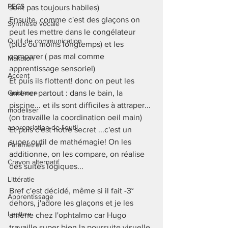
PECS
sont pas toujours habiles) 
Ensuite, comme c'est des glaçons on 
Synthèse vocale
peut les mettre dans le congélateur 
Outil de communication
(plus ou moins longtemps) et les 
comparer ( pas mal comme 
Makaton
apprentissage sensoriel)
Accent
Et puis ils flottent! donc on peut les 
Guidance
amener partout : dans le bain, la 
piscine... et ils sont difficiles à attraper... 
modéliser
(on travaille la coordination oeil main) 
appropriation de l'outil
Et puis c'est notre secret ...c'est un 
super outil de mathémagie! On les 
Paramétrer
additionne, on les compare, on réalise 
Crayon alternatif
des suites logiques... 
Littératie
Bref c'est décidé, même si il fait -3° 
Apprentissage
dehors, j'adore les glaçons et je les 
Lecture
amène chez l'ophtalmo car Hugo 
travaille super bien la poursuite visuelle 