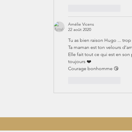
J'aime
Répondre
Amélie Vicens
22 août 2020
Tu as bien raison Hugo ... trop 
Ta maman est ton velours d’amo
Elle fait tout ce qui est en so
toujours ❤️
Courage bonhomme 😘
J'aime
Répondre