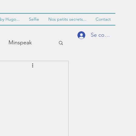
by Hugo...
Selfie
Nos petits secrets...
Contact
Se connecter
Minspeak
entissage