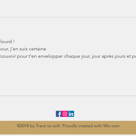
lourd ! 
ur, j’en suis certaine 
n pouvoir pour t’en envelopper chaque jour, jour après jours et p
©2018 by Trace ta voiX. Proudly created with Wix.com