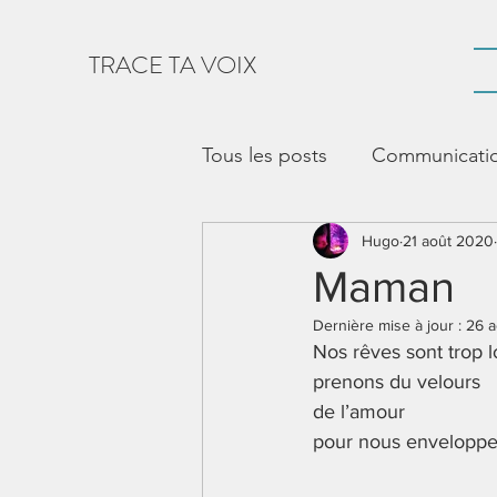
TRACE TA VOIX
Tous les posts
Communication
vie sociale
Hugo
CAA
21 août 2020
Voc
Maman
Dernière mise à jour :
26 
Outil de communication
Nos rêves sont trop l
prenons du velours 
de l’amour 
appropriation de l'outil
pour nous envelopper