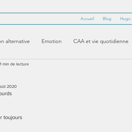
Accueil
Blog
Hugo 
 alternative
Emotion
CAA et vie quotidienne
abulaire de base
1 min de lecture
PECS
Synthèse vocale
août 2020
Makaton
Accent
Guidance
modéliser
ourds 
Paramétrer
Crayon alternatif
Littératie
Appr
 toujours 