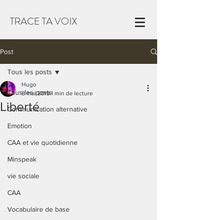
TRACE TA VOIX
Post
Tous les posts
Hugo
Tous les posts
8 mai 2019
1 min de lecture
Liberté
Communication alternative
Emotion
CAA et vie quotidienne
Minspeak
vie sociale
CAA
Vocabulaire de base