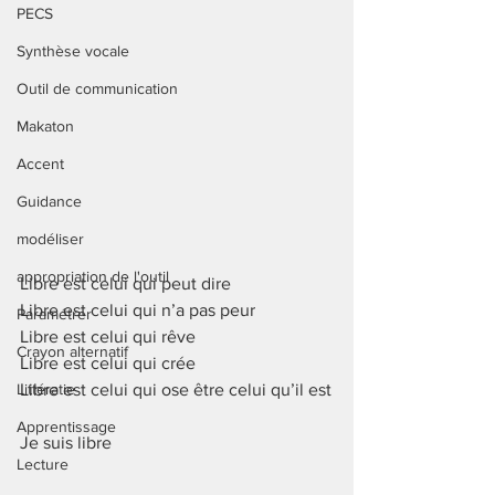
PECS
Synthèse vocale
Outil de communication
Makaton
Accent
Guidance
modéliser
appropriation de l'outil
Libre est celui qui peut dire
Libre est celui qui n’a pas peur
Paramétrer
Libre est celui qui rêve
Crayon alternatif
Libre est celui qui crée
Littératie
Libre est celui qui ose être celui qu’il est
Apprentissage
Je suis libre
Lecture