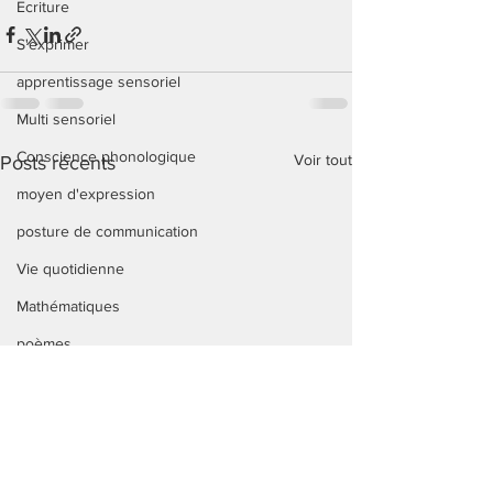
Ecriture
S'exprimer
apprentissage sensoriel
Multi sensoriel
Conscience phonologique
Voir tout
Posts récents
moyen d'expression
posture de communication
Vie quotidienne
Mathématiques
poèmes
Handicap
routine
actualités