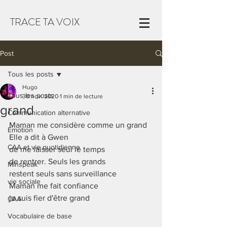
TRACE TA VOIX
Post
Tous les posts
Hugo
Tous les posts
30 nov. 2020
1 min de lecture
grand
Communication alternative
Maman me considère comme un grand
Emotion
Elle a dit à Gwen 
CAA et vie quotidienne
de me laisser seul le temps 
de rentrer. Seuls les grands 
Minspeak
restent seuls sans surveillance
vie sociale
Maman me fait confiance
je suis fier d'être grand
CAA
Vocabulaire de base