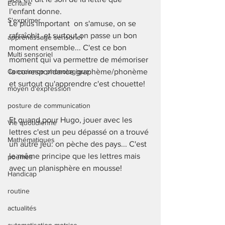
Ecriture
l'enfant donne. 
S'exprimer
Le plus important  on s'amuse, on se 
rafraîchit, et surtout on passe un bon 
apprentissage sensoriel
moment ensemble... C'est ce bon 
Multi sensoriel
moment qui va permettre de mémoriser 
Conscience phonologique
la correspondance graphème/phonème 
et surtout qu'apprendre c'est chouette! 
moyen d'expression
posture de communication
Et quand pour Hugo, jouer avec les 
Vie quotidienne
lettres c'est un peu dépassé on a trouvé 
Mathématiques
un autre jeu: on pèche des pays... C'est 
le même principe que les lettres mais 
poèmes
avec un planisphère en mousse! 
Handicap
routine
actualités