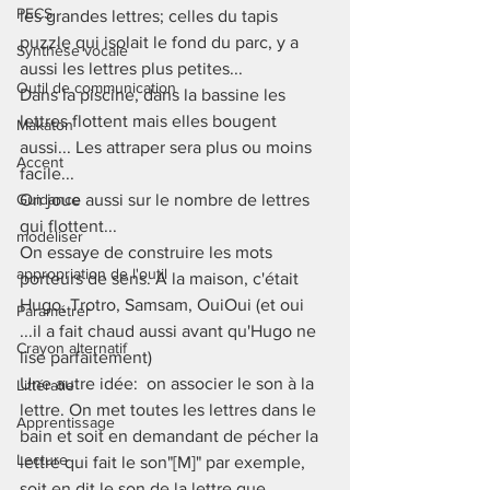
PECS
les grandes lettres; celles du tapis 
puzzle qui isolait le fond du parc, y a 
Synthèse vocale
aussi les lettres plus petites... 
Outil de communication
Dans la piscine, dans la bassine les 
lettres flottent mais elles bougent 
Makaton
aussi... Les attraper sera plus ou moins 
Accent
facile... 
Guidance
On joue aussi sur le nombre de lettres 
qui flottent...
modéliser
On essaye de construire les mots 
appropriation de l'outil
porteurs de sens. A la maison, c'était 
Hugo, Trotro, Samsam, OuiOui (et oui 
Paramétrer
...il a fait chaud aussi avant qu'Hugo ne 
Crayon alternatif
lise parfaitement)
Une autre idée:  on associer le son à la 
Littératie
lettre. On met toutes les lettres dans le 
Apprentissage
bain et soit en demandant de pécher la  
Lecture
lettre qui fait le son"[M]" par exemple, 
soit en dit le son de la lettre que 