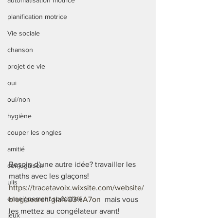
automatisation motrice
planification motrice
Vie sociale
chanson
projet de vie
oui
oui/non
hygiène
couper les ongles
amitié
Besoin d'une autre idée? travailler les 
conjugaison
maths avec les glaçons!   
ulis
https://tracetavoix.wixsite.com/website/
enseignement spécialisé
blog/search/gla%C3%A7on
  mais vous 
les mettez au congélateur avant! 
jeux