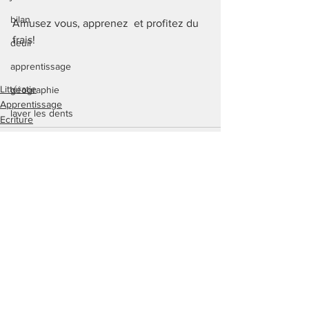
bilan
Amusez vous, apprenez  et profitez du 
frais!
deuil
apprentissage
Littératie
géographie
Apprentissage
laver les dents
Ecriture
gestion des émotions
odeur
olfactif
stress
Voir tout
Posts récents
dictée de mots
vie quotidienne
repérage temporel
vie quotidienne