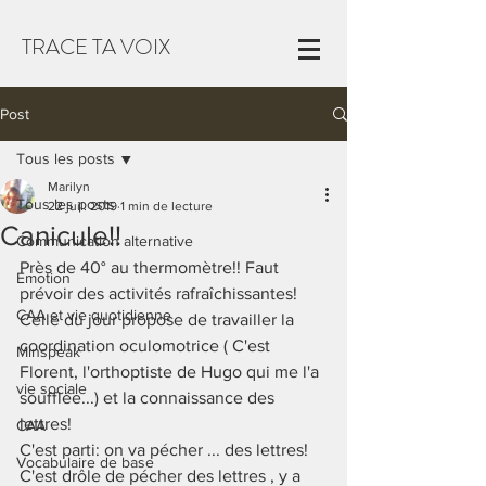
TRACE TA VOIX
Post
Tous les posts
Marilyn
Tous les posts
22 juil. 2019
1 min de lecture
Canicule!!
Communication alternative
Près de 40° au thermomètre!! Faut 
Emotion
prévoir des activités rafraîchissantes! 
CAA et vie quotidienne
Celle du jour propose de travailler la 
coordination oculomotrice ( C'est 
Minspeak
Florent, l'orthoptiste de Hugo qui me l'a 
vie sociale
soufflée...) et la connaissance des 
lettres!
CAA
C'est parti: on va pécher ... des lettres! 
Vocabulaire de base
C'est drôle de pécher des lettres , y a 