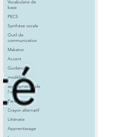
Vocabulaire de
base
PECS
Synthèse vocale
Outil de
communication
Makaton
Accent
Guidance
modéliser
appropriation de
l'outil
Paramétrer
Crayon alternatif
Littératie
Apprentissage