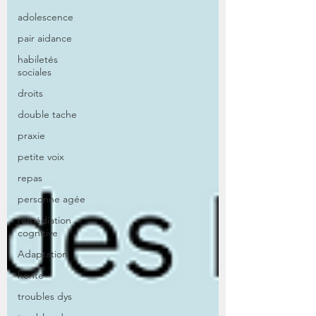
adolescence
pair aidance
habiletés
sociales
droits
double tache
praxie
petite voix
repas
personne agée
remédiation
cognitive
Adaptation
honte
troubles dys