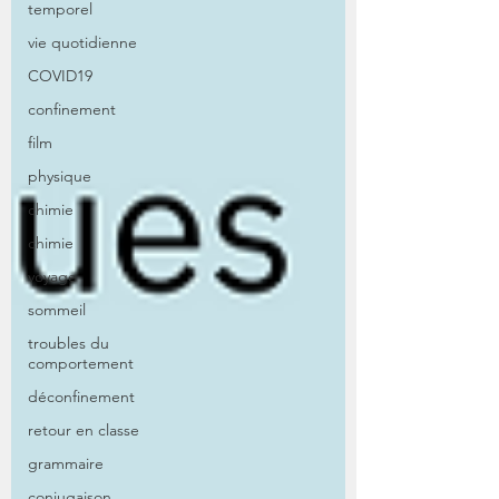
temporel
vie quotidienne
COVID19
confinement
film
physique
chimie
chimie
voyage
sommeil
troubles du
comportement
déconfinement
retour en classe
grammaire
conjugaison