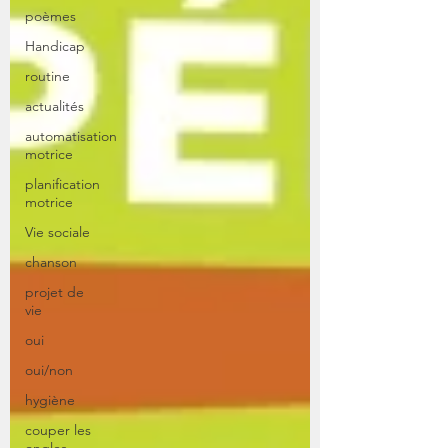
poèmes
Handicap
routine
actualités
automatisation
motrice
planification
motrice
Vie sociale
chanson
projet de
vie
oui
oui/non
hygiène
couper les