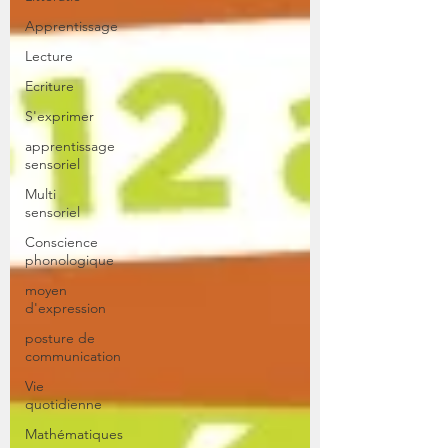
Apprentissage
Lecture
Ecriture
S'exprimer
apprentissage
sensoriel
Multi
sensoriel
Conscience
phonologique
moyen
d'expression
posture de
communication
Vie
quotidienne
Mathématiques