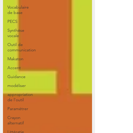
Vocabulaire
de base
PECS
Synthèse
vocale
Outil de
communication
Makaton
Accent
Guidance
modéliser
appropriation
de l'outil
Paramétrer
Crayon
alternatif
Littératie