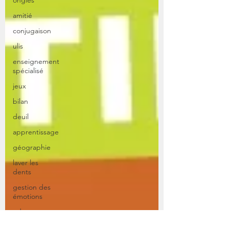
ongles
amitié
conjugaison
ulis
enseignement
spécialisé
jeux
bilan
deuil
apprentissage
géographie
laver les
dents
gestion des
émotions
odeur
olfactif