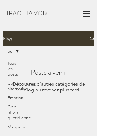
TRACE TA VOIX
Blog
oui
Tous
les
Posts à venir
posts
Communication
Découvrez d'autres catégories de
alternative
ce blog ou revenez plus tard.
Emotion
CAA
et vie
quotidienne
Minspeak