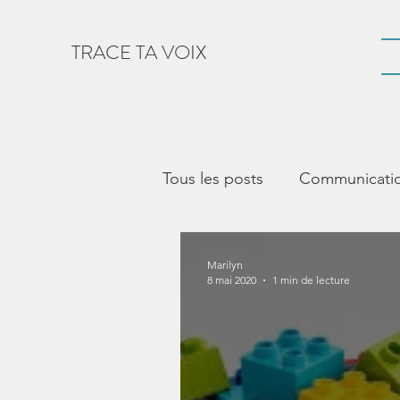
TRACE TA VOIX
Tous les posts
Communication
vie sociale
CAA
Voc
Marilyn
8 mai 2020
1 min de lecture
Makaton
Accent
Gu
Crayon alternatif
Littéra