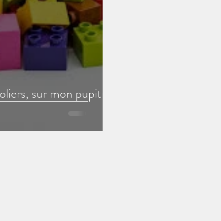
Multi sensoriel
Conscience phonologique
moye
Vie quotidienne
Mathématiques
poèmes
oliers, sur mon pupitre