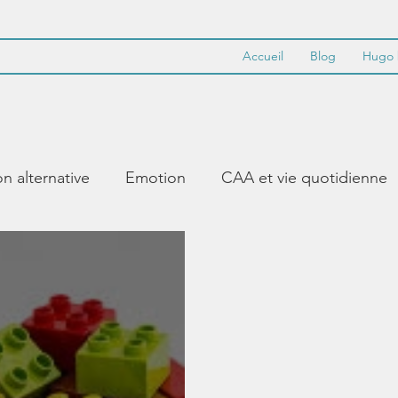
Accueil
Blog
Hugo 
 alternative
Emotion
CAA et vie quotidienne
abulaire de base
PECS
Synthèse vocale
Ou
idance
modéliser
appropriation de l'outil
tie
Apprentissage
Lecture
Ecriture
S'ex