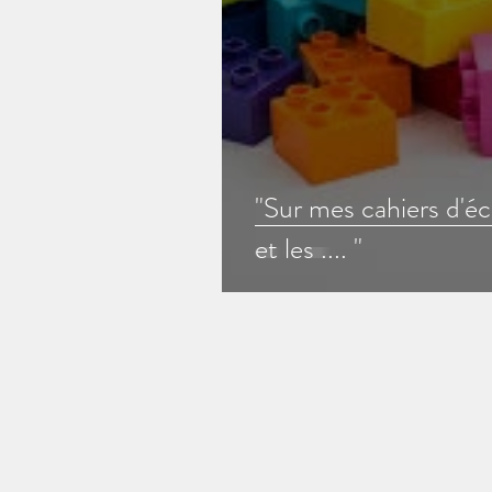
apprentissage sensoriel
posture de communication
"Sur mes cahiers d'éc
et les .... "