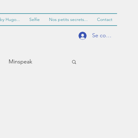
by Hugo...
Selfie
Nos petits secrets...
Contact
Se connecter
Minspeak
til de communication
Paramétrer
primer