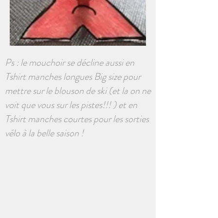
Ps : le mouchoir se décline aussi en
Tshirt manches longues Big size pour
mettre sur le blouson de ski (et la on ne
voit que vous sur les pistes!!! ) et en
Tshirt manches courtes pour les sorties
vélo à la belle saison !