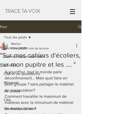
TRACE TA VOIX
Post
Tous les posts
Marilyn
Tous les posts
8 mai 2020
1 min de lecture
"Sur mes cahiers d'écoliers,
Communication alternative
sur mon pupitre et les .... "
Emotion
Aujourd'hui, tout le monde parle 
CAA et vie quotidienne
déconfinement... Mais quoi faire en 
Minspeak
petit groupe ? sans partager le matériel 
de manipulation? 
vie sociale
Comment travailler le maximum de 
CAA
matières avec le minumum de matériel 
Vocabulaire de base
de manipulation ? 