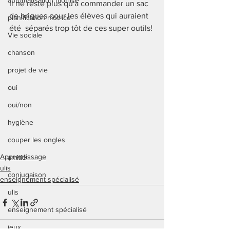
automatisation motrice
Il ne reste plus qu'à commander un sac 
de briques pour les élèves qui auraient 
planification motrice
été  séparés trop tôt de ces super outils! 
Vie sociale
chanson
projet de vie
oui
oui/non
hygiène
couper les ongles
Apprentissage
amitié
ulis
conjugaison
enseignement spécialisé
ulis
enseignement spécialisé
jeux