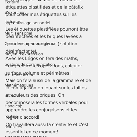
Ecriture
étiquettes plastifiées et de la pâtafix 
S'exprimer
pour coller mes étiquettes sur les 
briques! 
apprentissage sensoriel
Les étiquettes plastifiées pourront être 
Multi sensoriel
désinfectées et les briques lavées à 
Conscience phonologique
grande eau savonneuse ( solution 
désinfectante). 
moyen d'expression
Avec les Légos on fera des maths, 
posture de communication
comprendre les opérations, calculer 
surface, volume et périmètres ! 
Vie quotidienne
Mais on fera aussi de la grammaire et de 
Mathématiques
la conjugaison en jouant sur les tailles 
et couleurs des briques! On 
poèmes
décomposera les formes verbales pour 
Handicap
apprendre les conjugaisons et les 
routine
règles d'accord! 
On travaillera aussi la créativité et c'est 
actualités
essentiel en ce moment! 