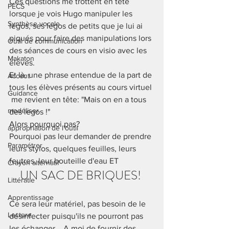
Ces questions me trottent en tête 
PECS
lorsque je vois Hugo manipuler les 
Synthèse vocale
légos, ses légos de petits que je lui ai 
piqués pour faire des manipulations lors 
Outil de communication
des séances de cours en visio avec les 
Makaton
élèves. 
Et là, une phrase entendue de la part de 
Accent
tous les élèves présents au cours virtuel 
Guidance
 me revient en tête: "Mais on en a tous 
modéliser
des legos !" 
Alors pourquoi pas? 
appropriation de l'outil
Pourquoi pas leur demander de prendre 
Paramétrer
leurs stylos, quelques feuilles, leurs 
feutres, leur bouteille d'eau ET 
Crayon alternatif
UN SAC DE BRIQUES! 
Littératie
Apprentissage
Ce sera leur matériel, pas besoin de le 
Lecture
désinfecter puisqu'ils ne pourront pas 
les échanger... A moi de fournir des 