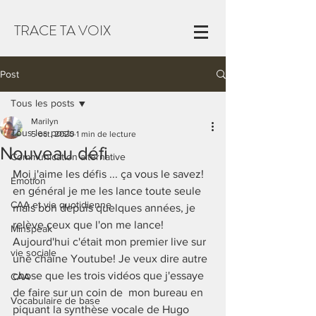
TRACE TA VOIX
Post
Tous les posts
Marilyn
Tous les posts
5 oct. 2020
1 min de lecture
Nouveau défi
Communication alternative
Moi j'aime les défis ... ça vous le savez! 
Emotion
en général je me les lance toute seule 
CAA et vie quotidienne
mais bon depuis quelques années, je 
relève ceux que l'on me lance! 
Minspeak
Aujourd'hui c'était mon premier live sur 
vie sociale
une chaine Youtube! Je veux dire autre 
chose que les trois vidéos que j'essaye 
CAA
de faire sur un coin de  mon bureau en 
Vocabulaire de base
piquant la synthèse vocale de Hugo 