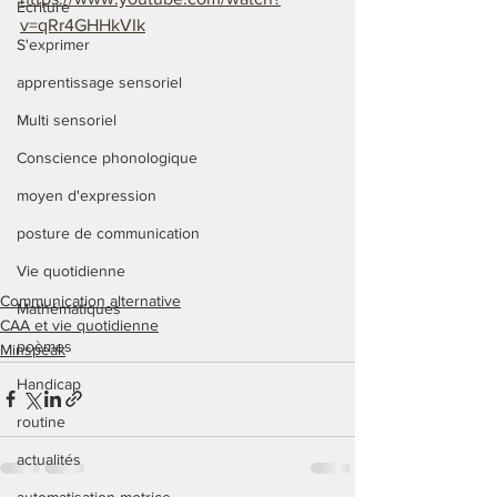
Ecriture
v=qRr4GHHkVIk
S'exprimer
apprentissage sensoriel
Multi sensoriel
Conscience phonologique
moyen d'expression
posture de communication
Vie quotidienne
Communication alternative
Mathématiques
CAA et vie quotidienne
poèmes
Minspeak
Handicap
routine
actualités