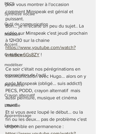
PECS
pour vous montrer à l'occasion 
comment Minspeak est génial et 
Synthèse vocale
puissant. 
Outil de communication
Bon... je m'écarte un peu du sujet.. La 
vidéo sur Minspeak c'est jeudi prochain 
Makaton
à 12H30 sur la chaine 
Accent
https://www.youtube.com/watch?
Guidance
v=tuScw6Gs8ZY
 ! 
modéliser
Ce soir c'était nos pérégrinations en 
appropriation de l'outil
communication avec Hugo... alors on y 
parle Minspeak (obligé... suis addict!) 
Paramétrer
PECS, PODD, crayon alternatif  mais 
Crayon alternatif
aussi peinture, musique et cinéma 
muet! 
Littératie
Et si vous avez loupé le début... ou la 
Apprentissage
fin ou les deux... pas de problème c'est 
Lecture
disponible en permanence : 
https://www.youtube.com/watch?