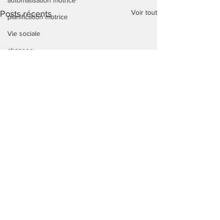
automatisation motrice
Voir tout
Posts récents
planification motrice
Vie sociale
chanson
projet de vie
oui
oui/non
hygiène
couper les ongles
amitié
conjugaison
ulis
enseignement spécialisé
Commentaires
jeux