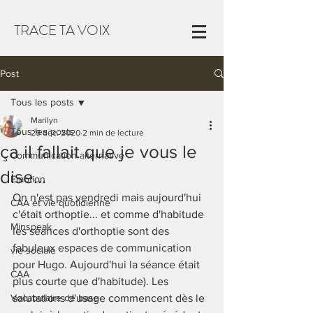
TRACE TA VOIX
Post
Tous les posts
Marilyn
Tous les posts
29 déc. 2020
2 min de lecture
ça il fallait que je vous le
Communication alternative
dise...
Emotion
On n'est pas vendredi mais aujourd'hui 
CAA et vie quotidienne
c'était orthoptie... et comme d'habitude 
Minspeak
les séances d'orthoptie sont des 
fabuleux espaces de communication 
vie sociale
pour Hugo. Aujourd'hui la séance était 
CAA
plus courte que d'habitude). Les 
Vocabulaire de base
salutations d'usage commencent dès le 