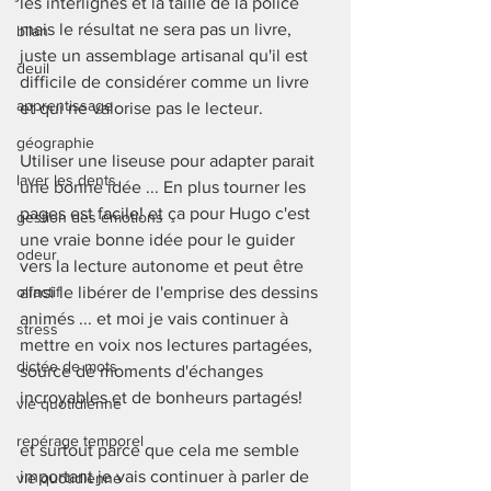
les interlignes et la taille de la police 
mais le résultat ne sera pas un livre, 
bilan
juste un assemblage artisanal qu'il est 
deuil
difficile de considérer comme un livre 
apprentissage
et qui ne valorise pas le lecteur.
géographie
Utiliser une liseuse pour adapter parait 
laver les dents
une bonne idée ... En plus tourner les 
pages est facile! et ça pour Hugo c'est 
gestion des émotions
une vraie bonne idée pour le guider 
odeur
vers la lecture autonome et peut être 
olfactif
ainsi le libérer de l'emprise des dessins 
animés ... et moi je vais continuer à 
stress
mettre en voix nos lectures partagées, 
dictée de mots
source de moments d'échanges 
incroyables et de bonheurs partagés!  
vie quotidienne
repérage temporel
et surtout parce que cela me semble 
important je vais continuer à parler de 
vie quotidienne