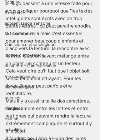
Ecriture
d'Hugo dansent à une vitesse folle pour 
nous expliquer pourquoi que "les textes 
S'exprimer
intelligents sont écrits avec de trop 
apprentissage sensoriel
petites lettres". ça peut paraitre anodin, 
dit comme cela mais c'est essentiel 
Multi sensoriel
pour amener beaucoup d'enfants et 
Conscience phonologique
d'ado vers la lecture, la rencontre avec 
moyen d'expression
le livre! C'est un savant mélange entre 
un objet, un contenu et un lecteur. 
posture de communication
Cela veut dire qu'il faut que l'objet soit 
Vie quotidienne
sensoriellement attrayant. Pour les 
livres, l'odeur peut parfois être 
Mathématiques
rédhibitoire. 
poèmes
Mais il y a aussi la taille des caractères, 
Handicap
l'espacement entre les lettres et entre 
les lignes qui peuvent rendre la lecture 
routine
extrêmement compliquée et surtout il y 
actualités
a le sujet! 
Il faudrait peut être à Hugo des livres 