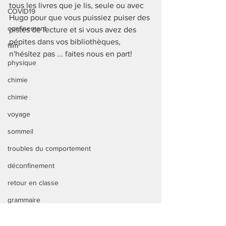
tous les livres que je lis, seule ou avec 
COVID19
Hugo pour que vous puissiez puiser des 
confinement
pistes de lecture et si vous avez des 
pépites dans vos bibliothèques, 
film
n'hésitez pas ... faites nous en part!   
physique
chimie
chimie
voyage
sommeil
troubles du comportement
déconfinement
retour en classe
grammaire
conjugaison