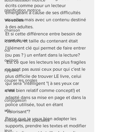
automatisation motrice
écrits comme pour un lecteur 
planification motrice
émergeant à cause de ses difficultés 
visuelles mais avec un contenu destiné 
Vie sociale
à des adultes. 
chanson
Et si cette différence entre besoin de 
projet de vie
contenu et taille du contenant était 
l'élément clé qui permet de faire entrer 
oui
(ou pas ? ) un enfant dans la lecture?
oui/non
 Est ce que les lecteurs les plus fragiles 
ne sont pas aussi ceux pour qui c'est le 
hygiène
plus difficile de trouver LE livre, celui 
couper les ongles
qui sera "intelligent "( à ses yeux car 
amitié
c'est bien relatif comme concept!) et 
adapté dans sa mise en page et dans la 
conjugaison
police utilisée, tout en étant 
ulis
"valorisant"? 
Parce que je veux bien adapter les 
enseignement spécialisé
supports, prendre les textes et modifier 
jeux