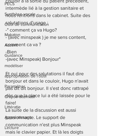
couloir à la sortie du patient précédent, 
PECS
intermède lié à la gestion sanitaire et 
Synthèse vocale
nous rentrons dans le cabinet. Suite des 
salutations d'usage : 
Outil de communication
-" comment ça va Hugo?
Makaton
- (avec minspeak ) je me sens content, 
comment ca va ? 
Accent
-Bien 
Guidance
-(avec Minspeak) Bonjour"
modéliser
Et oui pour des salutations il faut dire 
appropriation de l'outil
bonjour et dans le couloir, Hugo n'avait 
Paramétrer
pas dit dit bonjour. Il s'est donc rattrapé 
dès que la place lui a été laissée pour le 
Crayon alternatif
faire! 
Littératie
La suite de la discussion est aussi 
Apprentissage
passionnante. Le support de 
communication n'est plus Minspeak 
Lecture
mais le clavier papier. Et là les doigts 